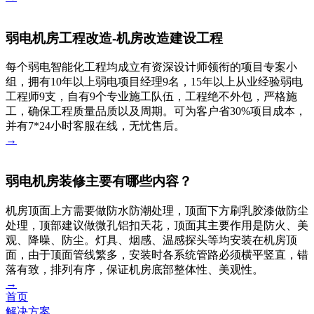
弱电机房工程改造-机房改造建设工程
每个弱电智能化工程均成立有资深设计师领衔的项目专案小
组，拥有10年以上弱电项目经理9名，15年以上从业经验弱电
工程师9支，自有9个专业施工队伍，工程绝不外包，严格施
工，确保工程质量品质以及周期。可为客户省30%项目成本，
并有7*24小时客服在线，无忧售后。
→
弱电机房装修主要有哪些内容？
机房顶面上方需要做防水防潮处理，顶面下方刷乳胶漆做防尘
处理，顶部建议做微孔铝扣天花，顶面其主要作用是防火、美
观、降噪、防尘。灯具、烟感、温感探头等均安装在机房顶
面，由于顶面管线繁多，安装时各系统管路必须横平竖直，错
落有致，排列有序，保证机房底部整体性、美观性。
→
首页
解决方案