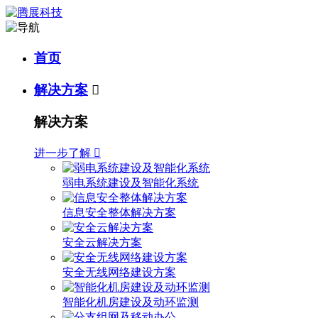
首页
解决方案

解决方案
进一步了解

弱电系统建设及智能化系统
信息安全整体解决方案
安全云解决方案
安全无线网络建设方案
智能化机房建设及动环监测