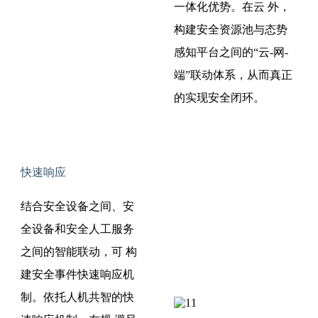
一体化优势。在云 外，
构建安全资源池与态势
感知平台之间的“云-网-
端”联动体系，从而真正
的实现安全闭环。
快速响应
结合安全设备之间、安
全设备和安全人工服务
之间的智能联动，可 构
建安全事件快速响应机
制。依托人机共智的快