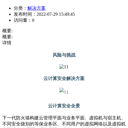
分类：
解决方案
发布时间：
2022-07-29 15:49:45
访问量：
0
概要:
概要:
详情
风险与挑战
云计算安全解决方案
云计算安全全景
下一代防火墙构建云管理平面与业务平面、虚拟机与宿主机、
不同安全级别的等保业务区、不同用户的虚拟网络以及虚拟机